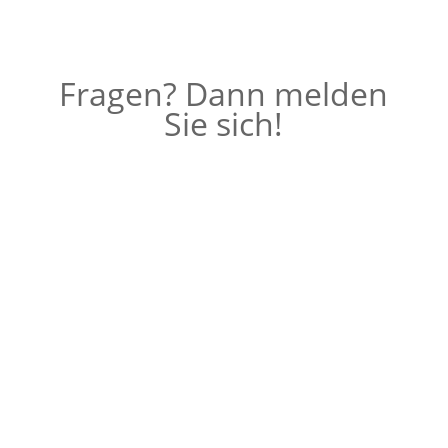
Fragen? Dann melden
Sie sich!
T +49 176 2475 4276 |
M
mail@evaklapp-
design.de
T +49 176 2475 4276
M
mail@evaklapp-design.de